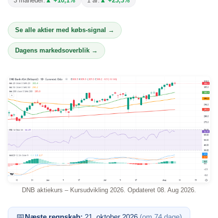
3 måneder:
▲ +10,1%
1 år:
▲ +23,3%
Se alle aktier med købs-signal →
Dagens markedsoverblik →
DNB aktiekurs – Kursudvikling 2026. Opdateret 08. Aug 2026.
📅
Næste regnskab:
21. oktober 2026
(om 74 dage)