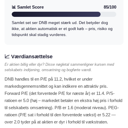
📊 Samlet Score
85/100
Samlet set ser DNB meget stærk ud. Det betyder dog
ikke, at aktien automatisk er et godt køb – pris, risiko og
tidspunkt skal stadig vurderes.
📈 Værdiansættelse
Er aktien billig eller dyr? Disse nøgletal sammenligner kursen med
selskabets indtjening, omsætning og bogførte værdi.
DNB handles til en P/E på 11.2, hvilket er under
markedsgennemsnittet og kan indikere en attraktiv pris.
Forward P/E (det forventede P/E for næste år) er 11.4. P/S-
ratioen er 5.0 (høj – markedet betaler en ekstra høj pris i forhold
til selskabets omsætning). P/B er 1.6 (moderat niveau). PEG-
ratioen (P/E sat i forhold til den forventede vækst) er 5.22 —
over 2.0 tyder på at aktien er dyr i forhold til vækstraten.