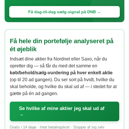
Få dag-til-dag sælg-signal på DNB →
Få hele din portefølje analyseret på
ét øjeblik
Indsæt dine aktier fra Nordnet eller Saxo, når du
opretter dig — så får du med det samme en
køb/behold/sælg-vurdering på hver enkelt aktie
(op til 20 ad gangen). Du ser sort på hvidt, hvilke du
skal beholde, og hvilke du skal ud af — i stedet for at
gætte på én ad gangen.
Se hvilke af mine aktier jeg skal ud af
→
Gratis i 14 dage · Intet betalingskort · Stopper af sig selv