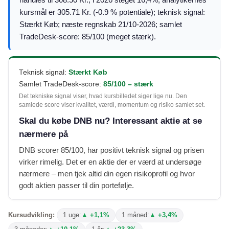
kursmål er 305.71 Kr. (-0.9 % potentiale); teknisk signal:
Stærkt Køb; næste regnskab 21/10-2026; samlet
TradeDesk-score: 85/100 (meget stærk).
Teknisk signal:
Stærkt Køb
Samlet TradeDesk-score:
85/100 – stærk
Det tekniske signal viser, hvad kursbilledet siger lige nu. Den
samlede score viser kvalitet, værdi, momentum og risiko samlet set.
Skal du købe DNB nu? Interessant aktie at se
nærmere på
DNB scorer 85/100, har positivt teknisk signal og prisen
virker rimelig. Det er en aktie der er værd at undersøge
nærmere – men tjek altid din egen risikoprofil og hvor
godt aktien passer til din portefølje.
Kursudvikling:
1 uge:
▲ +1,1%
1 måned:
▲ +3,4%