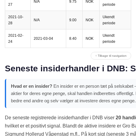
N/A
9.75
NOK
27
periode
2021-10-
Ukendt
N/A
9.00
NOK
28
periode
2021-02-
Ukendt
2021-03-04
8.40
NOK
24
periode
↑ Tilbage til navigation
Seneste insiderhandler i DNB: Si
Hvad er en insider?
En insider er en person tæt på selskabet –
aktier for deres egne penge, skal handlen indberettes offentligt
bedre end andre og selv vælger at investere deres egne penge.
De seneste registrerede insiderhandler i DNB viser
20 handl
hvilket er et positivt signal. Blandt de aktive insidere er G
Sigmund Hollerud Våpenstad m.fl.. På kort sigt (seneste 3 må