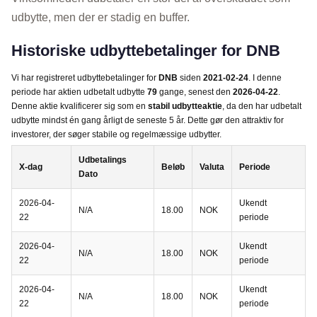
udbytte, men der er stadig en buffer.
Historiske udbyttebetalinger for DNB
Vi har registreret udbyttebetalinger for
DNB
siden
2021-02-24
. I denne
periode har aktien udbetalt udbytte
79
gange, senest den
2026-04-22
.
Denne aktie kvalificerer sig som en
stabil udbytteaktie
, da den har udbetalt
udbytte mindst én gang årligt de seneste 5 år. Dette gør den attraktiv for
investorer, der søger stabile og regelmæssige udbytter.
Udbetalings
X-dag
Beløb
Valuta
Periode
Dato
2026-04-
Ukendt
N/A
18.00
NOK
22
periode
2026-04-
Ukendt
N/A
18.00
NOK
22
periode
2026-04-
Ukendt
N/A
18.00
NOK
22
periode