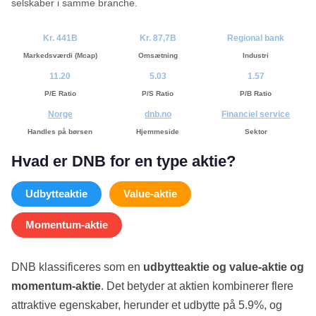
selskaber i samme branche.
Kr. 441B
Kr. 87,7B
Regional bank
Markedsværdi (Mcap)
Omsætning
Industri
11.20
5.03
1.57
P/E Ratio
P/S Ratio
P/B Ratio
Norge
dnb.no
Financiel service
Handles på børsen
Hjemmeside
Sektor
Hvad er DNB for en type aktie?
Udbytteaktie
Value-aktie
Momentum-aktie
DNB klassificeres som en
udbytteaktie og value-aktie og
momentum-aktie
. Det betyder at aktien kombinerer flere
attraktive egenskaber, herunder et udbytte på 5.9%, og