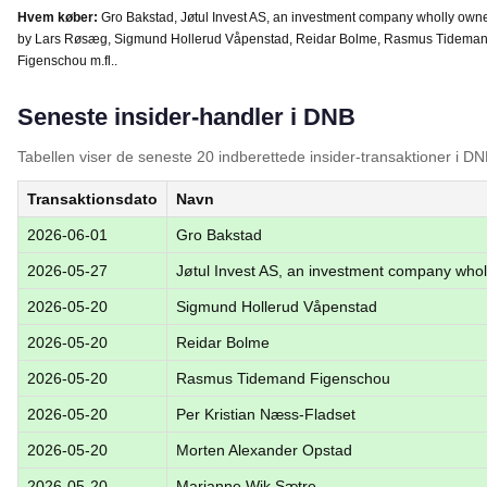
Hvem køber:
Gro Bakstad, Jøtul Invest AS, an investment company wholly own
by Lars Røsæg, Sigmund Hollerud Våpenstad, Reidar Bolme, Rasmus Tidema
Figenschou m.fl..
Seneste insider-handler i DNB
Tabellen viser de seneste 20 indberettede insider-transaktioner i DN
Transaktionsdato
Navn
2026-06-01
Gro Bakstad
2026-05-27
Jøtul Invest AS, an investment company wh
2026-05-20
Sigmund Hollerud Våpenstad
2026-05-20
Reidar Bolme
2026-05-20
Rasmus Tidemand Figenschou
2026-05-20
Per Kristian Næss-Fladset
2026-05-20
Morten Alexander Opstad
2026-05-20
Marianne Wik Sætre