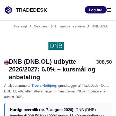
TRADEDESK
Log ind
Oversigt
Sektorer
Financiel service
DNB ASA
DNB (DNB.OL) udbytte
308,50
2026/2027: 6.0% – kursmål og
anbefaling
Analyseramme
af
Troels Højbjerg
, grundlægger af TradeDesk
·
Data:
EODHD
, officielle indberetninger (
Finanstilsynet (NO)
)
·
Opdateret
7.
august 2026
Hurtigt overblik (pr. 7. august 2026):
DNB (DNB)
handles til 308.50 Kr.; i 2026 steget 16,4%; analytikernes