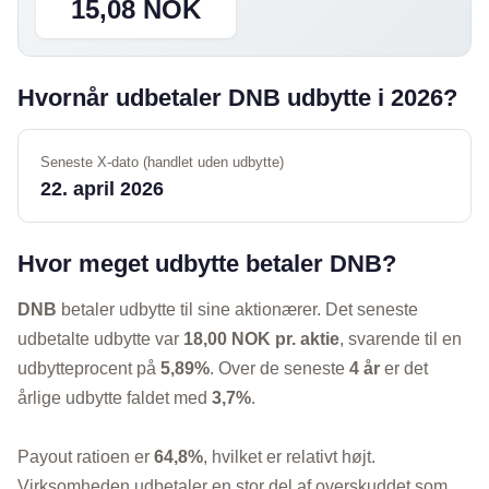
15,08 NOK
Hvornår udbetaler DNB udbytte i 2026?
Seneste X-dato (handlet uden udbytte)
22. april 2026
Hvor meget udbytte betaler DNB?
DNB
betaler udbytte til sine aktionærer. Det seneste
udbetalte udbytte var
18,00 NOK pr. aktie
, svarende til en
udbytteprocent på
5,89%
. Over de seneste
4 år
er det
årlige udbytte faldet med
3,7%
.
Payout ratioen er
64,8%
, hvilket er relativt højt.
Virksomheden udbetaler en stor del af overskuddet som