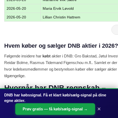
2026-05-20
Maria Ervik Løvold
2026-05-20
Lillian Christin Hattrem
Hvem køber og sælger DNB aktier i 2026?
Følgende insidere har
købt
aktier i DNB: Gro Bakstad, Jøtul Inv
Reidar Bolme, Rasmus Tidemand Figenschou m.fl.. Samlet er der 
hvor ledelsesmedlemmer og bestyrelsen køber eller sælger aktier i d
tilgængelige.
Hvornår har DNB regnskab –
DNB har købssignal. Få et klart køb/sælg-signal på dine
Næste dato: 21/10-2026
egne aktier.
×
Prøv gratis — få køb/sælg-signal →
DNB
's næste regnskab bliver offentliggjort d. 21. oktober