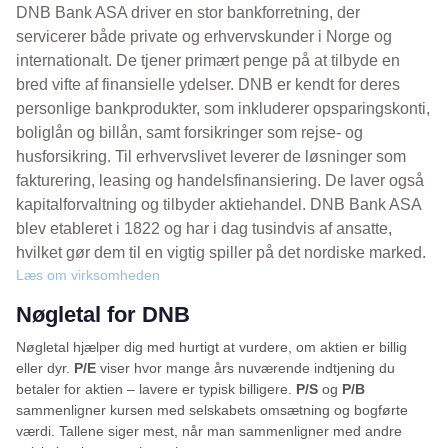
DNB Bank ASA driver en stor bankforretning, der
servicerer både private og erhvervskunder i Norge og
internationalt. De tjener primært penge på at tilbyde en
bred vifte af finansielle ydelser. DNB er kendt for deres
personlige bankprodukter, som inkluderer opsparingskonti,
boliglån og billån, samt forsikringer som rejse- og
husforsikring. Til erhvervslivet leverer de løsninger som
fakturering, leasing og handelsfinansiering. De laver også
kapitalforvaltning og tilbyder aktiehandel. DNB Bank ASA
blev etableret i 1822 og har i dag tusindvis af ansatte,
hvilket gør dem til en vigtig spiller på det nordiske marked.
Læs om virksomheden
Nøgletal for DNB
Nøgletal hjælper dig med hurtigt at vurdere, om aktien er billig
eller dyr.
P/E
viser hvor mange års nuværende indtjening du
betaler for aktien – lavere er typisk billigere.
P/S
og
P/B
sammenligner kursen med selskabets omsætning og bogførte
værdi. Tallene siger mest, når man sammenligner med andre