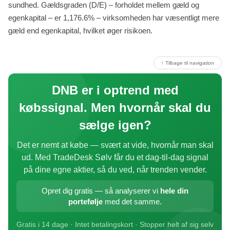
sundhed. Gældsgraden (D/E) – forholdet mellem gæld og
egenkapital – er 1,176.6% – virksomheden har væsentligt mere
gæld end egenkapital, hvilket øger risikoen.
↑ Tilbage til navigation
DNB er i optrend med
købssignal. Men hvornår skal du
sælge igen?
Det er nemt at købe — svært at vide, hvornår man skal
ud. Med TradeDesk Sølv får du et dag-til-dag signal
på dine egne aktier, så du ved, når trenden vender.
Opret dig gratis — så analyserer vi
hele din
portefølje
med det samme.
Gratis i 14 dage · Intet betalingskort · Stopper helt af sig selv