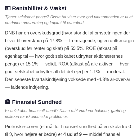
💵 Rentabilitet & Vækst
Tjener selskabet penge? Disse tal viser hvor god virksomheden er til at
omdanne omsætning og kapital til overskud.
DNB har en overskudsgrad (hvor stor del af omsætningen der
bliver til overskud) på 47.8% — fremragende, og en driftsmargin
(overskud før renter og skat) på 59.5%. ROE (afkast på
egenkapital — hvor godt selskabet udnytter aktionærernes
penge) er 15.1% — solidt. ROA (afkast på alle aktiver — hvor
godt selskabet udnytter alt det det ejer) er 1.1% — moderat.
Den seneste kvartalsindtjening voksede med -4.3% år-over-år
— faldende indtjening.
🏦 Finansiel Sundhed
Er selskabet finansielt sundt? Disse mål vurderer balance, gæld og
risikoen for økonomiske problemer.
Piotroski-scoren (et mål for finansiel sundhed på en skala fra 0
til 9, hvor højere er bedre) er
4 ud af 9
— middel finansiel