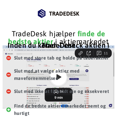
TradeDesk
hjælper
finde de
bedste aktier
i aktiemarkedet
Inden du køber – check aktien i TradeDesk
Slut med store tab og holde på taberaktier
​Slut med at vælge aktier med
mavefornemmelsen
​Slut med ikke at få holdt øje og eksekveret
Find de bedste aktier i markedet nemt og
hurtigt