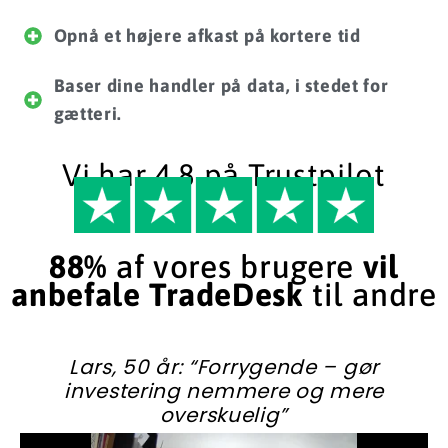
​Opnå et højere afkast på kortere tid
​Baser dine handler på data, i stedet for
gætteri.
Vi har 4,8 på Trustpilot
88%
af vores brugere
vil
anbefale TradeDesk
til andre
Lars, 50 år: “Forrygende – gør
investering nemmere og mere
overskuelig”