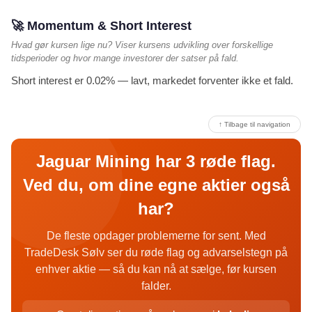
🚀 Momentum & Short Interest
Hvad gør kursen lige nu? Viser kursens udvikling over forskellige
tidsperioder og hvor mange investorer der satser på fald.
Short interest er 0.02% — lavt, markedet forventer ikke et fald.
↑ Tilbage til navigation
Jaguar Mining har 3 røde flag.
Ved du, om dine egne aktier også
har?
De fleste opdager problemerne for sent. Med
TradeDesk Sølv ser du røde flag og advarselstegn på
enhver aktie — så du kan nå at sælge, før kursen
falder.