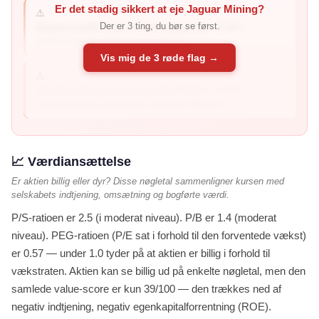
Er det stadig sikkert at eje Jaguar Mining?
⚠️
Der er 3 ting, du bør se først.
Negativ profitmargin: Profitmarginen er -6.2% –
virksomheden taber penge på sin...
Vis mig de 3 røde flag →
⚠️
Negativt afkast på egenkapital: ROE er -3.9% –
virksomheden genererer negativt afkast til...
📈 Værdiansættelse
Er aktien billig eller dyr? Disse nøgletal sammenligner kursen med
selskabets indtjening, omsætning og bogførte værdi.
P/S-ratioen er 2.5 (i moderat niveau). P/B er 1.4 (moderat
niveau). PEG-ratioen (P/E sat i forhold til den forventede vækst)
er 0.57 — under 1.0 tyder på at aktien er billig i forhold til
vækstraten. Aktien kan se billig ud på enkelte nøgletal, men den
samlede value-score er kun 39/100 — den trækkes ned af
negativ indtjening, negativ egenkapitalforrentning (ROE).