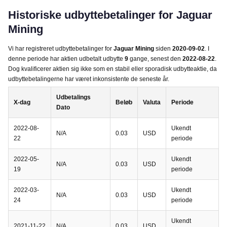
Historiske udbyttebetalinger for Jaguar
Mining
Vi har registreret udbyttebetalinger for
Jaguar Mining
siden
2020-09-02
. I
denne periode har aktien udbetalt udbytte
9
gange, senest den
2022-08-22
.
Dog kvalificerer aktien sig ikke som en stabil eller sporadisk udbytteaktie, da
udbyttebetalingerne har været inkonsistente de seneste år.
Udbetalings
X-dag
Beløb
Valuta
Periode
Dato
2022-08-
Ukendt
N/A
0.03
USD
22
periode
2022-05-
Ukendt
N/A
0.03
USD
19
periode
2022-03-
Ukendt
N/A
0.03
USD
24
periode
Ukendt
2021-11-22
N/A
0.03
USD