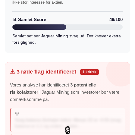
ikke stor interesse for aktien.
📊 Samlet Score
49/100
Samlet set ser Jaguar Mining svag ud. Det kræver ekstra
forsigtighed.
⚠️ 3 røde flag identificeret
1 kritisk
Vores analyse har identificeret
3 potentielle
risikofaktorer
i Jaguar Mining som investorer bør være
opmærksomme på.
🚨
Svag balance (forhøjet risiko): Altman Z2 er -0.55 (svag
balance er 1,1 og under) – balan...
🔒