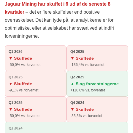
Jaguar Mining har skuffet i 6 ud af de seneste 8
kvartaler
– det er flere skuffelser end positive
overraskelser. Det kan tyde på, at analytikerne er for
optimistiske, eller at selskabet har svært ved at indfri
forventningerne.
Q1 2026
Q4 2025
▼ Skuffede
▼ Skuffede
-50,0% vs. forventet
-136,4% vs. forventet
Q3 2025
Q2 2025
▼ Skuffede
▲ Slog forventningerne
-9,1% vs. forventet
+110,0% vs. forventet
Q1 2025
Q4 2024
▼ Skuffede
▼ Skuffede
-50,0% vs. forventet
-33,3% vs. forventet
Q2 2024