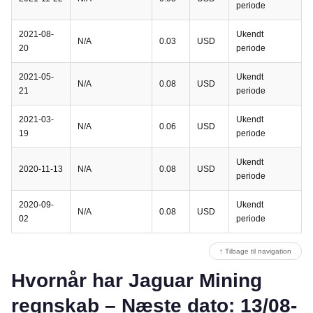
periode
2021-08-
Ukendt
N/A
0.03
USD
20
periode
2021-05-
Ukendt
N/A
0.08
USD
21
periode
2021-03-
Ukendt
N/A
0.06
USD
19
periode
Ukendt
2020-11-13
N/A
0.08
USD
periode
2020-09-
Ukendt
N/A
0.08
USD
02
periode
↑ Tilbage til navigation
Hvornår har Jaguar Mining
regnskab – Næste dato: 13/08-