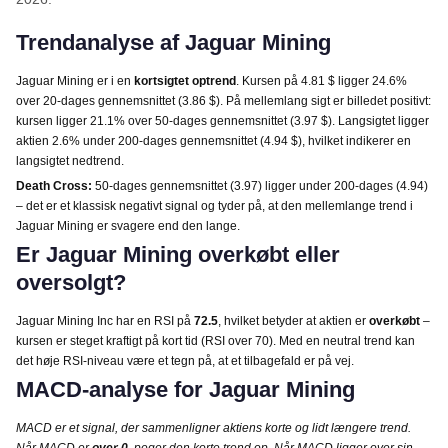
Trendanalyse af Jaguar Mining
Jaguar Mining er i en
kortsigtet optrend
. Kursen på 4.81 $ ligger 24.6%
over 20-dages gennemsnittet (3.86 $). På mellemlang sigt er billedet positivt:
kursen ligger 21.1% over 50-dages gennemsnittet (3.97 $). Langsigtet ligger
aktien 2.6% under 200-dages gennemsnittet (4.94 $), hvilket indikerer en
langsigtet nedtrend.
Death Cross:
50-dages gennemsnittet (3.97) ligger under 200-dages (4.94)
– det er et klassisk negativt signal og tyder på, at den mellemlange trend i
Jaguar Mining er svagere end den lange.
Er Jaguar Mining overkøbt eller
oversolgt?
Jaguar Mining Inc har en RSI på
72.5
, hvilket betyder at aktien er
overkøbt
–
kursen er steget kraftigt på kort tid (RSI over 70). Med en neutral trend kan
det høje RSI-niveau være et tegn på, at et tilbagefald er på vej.
MACD-analyse for Jaguar Mining
MACD er et signal, der sammenligner aktiens korte og lidt længere trend.