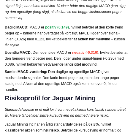
Når MACD er
over 0
, peger den korte trend op. Når MACD ligger over sin
signal-linje, har aktien medvind. Vi viser både den daglige MACD (kort sigt)
og den ugentlige (lang sigt), så du kan se om begge tidshorisonter peger
samme vej.
Daglig MACD:
MACD er
positiv (0.149)
, hvilket betyder at den korte trend
peger op – køberne har overtaget på kort sigt. MACD ligger over signal-
linjen (0.026) med 0.123, hvilket bekræfter
at aktien har medvind
– kursen
får styrke.
Ugentlig MACD:
Den ugentlige MACD er
negativ (-0.316)
, hvilket betyder at
den længere trend peger ned. Den ligger under signal-linjen (-0.230) med
0.086, hvilket bekræfter
vedvarende langsigtet modvind
.
Samlet MACD-vurdering:
Den daglige og ugentlige MACD giver
modstridende signaler. Den korte trend peger op, men den lange peger
stadig ned. Afvent at den ugentlige MACD også kommer over 0, før du
handler.
Risikoprofil for Jaguar Mining
Standardafvigelse er et mål for, hvor meget aktiens kurs typisk svinger på et
år. Højere tal betyder større kursudsving og dermed højere risiko.
Jaguar Mining Inc har en årlig standardafvigelse på
67.8%
, hvilket
klassificerer aktien som
høj risiko
. Betydelige kursudsving er normalt, og