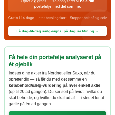
Opret dig gratis — så analyserer vi
hele din
portefølje
med det samme.
Gratis i 14 dage · Intet betalingskort · Stopper helt af sig selv
Få dag-til-dag sælg-signal på Jaguar Mining →
Få hele din portefølje analyseret på
ét øjeblik
Indsæt dine aktier fra Nordnet eller Saxo, når du
opretter dig — så får du med det samme en
køb/behold/sælg-vurdering på hver enkelt aktie
(op til 20 ad gangen). Du ser sort på hvidt, hvilke du
skal beholde, og hvilke du skal ud af — i stedet for at
gætte på én ad gangen.