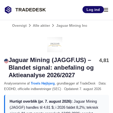
TRADEDESK
Log ind
Oversigt
Alle aktier
Jaguar Mining Inc
Jaguar Mining (JAGGF.US) –
4,81
Blandet signal: anbefaling og
Aktieanalyse 2026/2027
Analyseramme
af
Troels Højbjerg
, grundlægger af TradeDesk
·
Data:
EODHD
, officielle indberetninger (
SEC
)
·
Opdateret
7. august 2026
Hurtigt overblik (pr. 7. august 2026):
Jaguar Mining
(JAGGF) handles til 4.81 $; i 2026 faldet 8,2%; teknisk