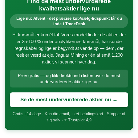
Find de mest undervurderede
kvalitetsaktier lige nu
Lige nu: Afvent · det præcise køb/sælg-tidspunkt får du
inde i TradeDesk
Et kursmål er kun ét tal. Vores model finder de aktier, der
er 25-100 % under analytikernes kursmål, har sunde
regnskaber og lige er begyndt at vende op — dem, der
reelt er værd at eje. Jaguar Mining er én af små 1.200
aktier, vi scanner hver dag.
Prøv gratis — og klik direkte ind i listen over de mest
undervurderede aktier lige nu.
Se de mest undervurderede aktier nu →
Gratis i 14 dage · Kun din email, intet betalingskort · Stopper af
sig selv · ⭐ Trustpilot 4,9