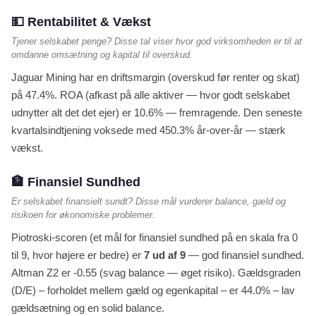
💵 Rentabilitet & Vækst
Tjener selskabet penge? Disse tal viser hvor god virksomheden er til at
omdanne omsætning og kapital til overskud.
Jaguar Mining har en driftsmargin (overskud før renter og skat)
på 47.4%. ROA (afkast på alle aktiver — hvor godt selskabet
udnytter alt det det ejer) er 10.6% — fremragende. Den seneste
kvartalsindtjening voksede med 450.3% år-over-år — stærk
vækst.
🏦 Finansiel Sundhed
Er selskabet finansielt sundt? Disse mål vurderer balance, gæld og
risikoen for økonomiske problemer.
Piotroski-scoren (et mål for finansiel sundhed på en skala fra 0
til 9, hvor højere er bedre) er
7 ud af 9
— god finansiel sundhed.
Altman Z2 er -0.55 (svag balance — øget risiko). Gældsgraden
(D/E) – forholdet mellem gæld og egenkapital – er 44.0% – lav
gældsætning og en solid balance.