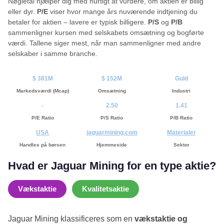
Nøgletal hjælper dig med hurtigt at vurdere, om aktien er billig
eller dyr.
P/E
viser hvor mange års nuværende indtjening du
betaler for aktien – lavere er typisk billigere.
P/S
og
P/B
sammenligner kursen med selskabets omsætning og bogførte
værdi. Tallene siger mest, når man sammenligner med andre
selskaber i samme branche.
$ 381M
$ 152M
Guld
Markedsværdi (Mcap)
Omsætning
Industri
-
2.50
1.41
P/E Ratio
P/S Ratio
P/B Ratio
USA
jaguarmining.com
Materialer
Handles på børsen
Hjemmeside
Sektor
Hvad er Jaguar Mining for en type aktie?
Vækstaktie
Kvalitetsaktie
Jaguar Mining klassificeres som en
vækstaktie og