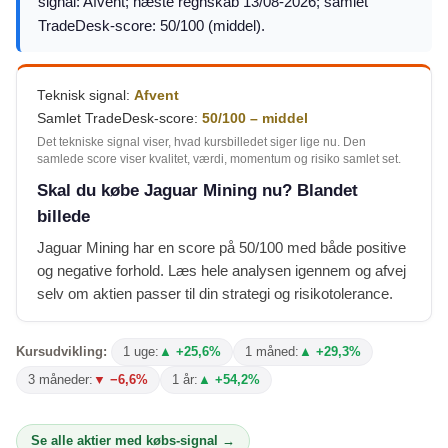
signal: Afvent; næste regnskab 13/08-2026; samlet
TradeDesk-score: 50/100 (middel).
Teknisk signal:
Afvent
Samlet TradeDesk-score:
50/100 – middel
Det tekniske signal viser, hvad kursbilledet siger lige nu. Den
samlede score viser kvalitet, værdi, momentum og risiko samlet set.
Skal du købe Jaguar Mining nu? Blandet
billede
Jaguar Mining har en score på 50/100 med både positive
og negative forhold. Læs hele analysen igennem og afvej
selv om aktien passer til din strategi og risikotolerance.
Kursudvikling:
1 uge:
▲ +25,6%
1 måned:
▲ +29,3%
3 måneder:
▼ −6,6%
1 år:
▲ +54,2%
Se alle aktier med købs-signal →