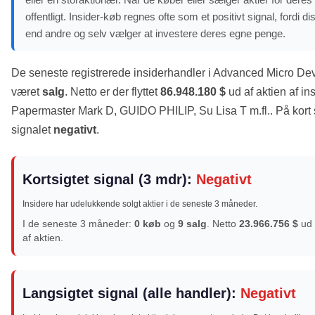
offentligt. Insider-køb regnes ofte som et positivt signal, ford
end andre og selv vælger at investere deres egne penge.
De seneste registrerede insiderhandler i Advanced Micro De
været
salg
. Netto er der flyttet
86.948.180 $
ud af aktien af in
Papermaster Mark D, GUIDO PHILIP, Su Lisa T m.fl.. På kort s
signalet
negativt
.
Kortsigtet signal (3 mdr):
Negativt
Insidere har udelukkende solgt aktier i de seneste 3 måneder.
I de seneste 3 måneder:
0 køb
og
9 salg
. Netto
23.966.756 $
ud
af aktien.
Langsigtet signal (alle handler):
Negativt