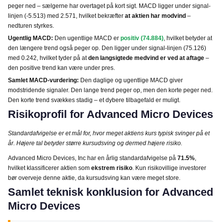
peger ned – sælgerne har overtaget på kort sigt. MACD ligger under signal-
linjen (-5.513) med 2.571, hvilket bekræfter
at aktien har modvind
–
nedturen styrkes.
Ugentlig MACD:
Den ugentlige MACD er
positiv (74.884)
, hvilket betyder at
den længere trend også peger op. Den ligger under signal-linjen (75.126)
med 0.242, hvilket tyder på at
den langsigtede medvind er ved at aftage
–
den positive trend kan være under pres.
Samlet MACD-vurdering:
Den daglige og ugentlige MACD giver
modstridende signaler. Den lange trend peger op, men den korte peger ned.
Den korte trend svækkes stadig – et dybere tilbagefald er muligt.
Risikoprofil for Advanced Micro Devices
Standardafvigelse er et mål for, hvor meget aktiens kurs typisk svinger på et
år. Højere tal betyder større kursudsving og dermed højere risiko.
Advanced Micro Devices, Inc har en årlig standardafvigelse på
71.5%
,
hvilket klassificerer aktien som
ekstrem risiko
. Kun risikovillige investorer
bør overveje denne aktie, da kursudsving kan være meget store.
Samlet teknisk konklusion for Advanced
Micro Devices