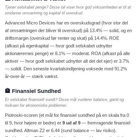
Tjener selskabet penge? Disse tal viser hvor god virksomheden er til at
omdanne omsætning og kapital til overskud.
Advanced Micro Devices har en overskudsgrad (hvor stor del
af omsætningen der bliver til overskud) på 13.4% — solid, og en
driftsmargin (overskud før renter og skat) på 14.4%. ROE
(afkast på egenkapital — hvor godt selskabet udnytter
aktionærernes penge) er 8.1% — moderat. ROA (afkast på alle
aktiver — hvor godt selskabet udnytter alt det det ejer) er 3.7%
— solidt. Den seneste kvartalsindtjening voksede med 91.2%
år-over-år — stærk vækst.
🏦 Finansiel Sundhed
Er selskabet finansielt sundt? Disse mål vurderer balance, gæld og
risikoen for økonomiske problemer.
Piotroski-scoren (et mål for finansiel sundhed på en skala fra 0
til 9, hvor højere er bedre) er
9 ud af 9
— fremragende finansiel
sundhed. Altman Z2 er 6.44 (sund balance — lav risiko).