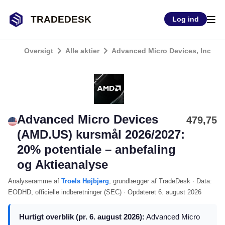
TRADEDESK
Log ind
Oversigt
Alle aktier
Advanced Micro Devices, Inc
Advanced Micro Devices
479,75
(AMD.US) kursmål 2026/2027:
20% potentiale – anbefaling
og Aktieanalyse
Analyseramme
af
Troels Højbjerg
, grundlægger af TradeDesk
·
Data:
EODHD
, officielle indberetninger (
SEC
)
·
Opdateret
6. august 2026
Hurtigt overblik (pr. 6. august 2026):
Advanced Micro