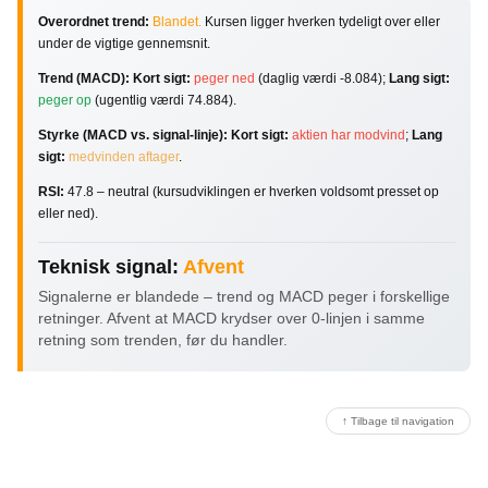
Overordnet trend:
Blandet.
Kursen ligger hverken tydeligt over eller
under de vigtige gennemsnit.
Trend (MACD):
Kort sigt:
peger ned
(daglig værdi -8.084);
Lang sigt:
peger op
(ugentlig værdi 74.884).
Styrke (MACD vs. signal-linje):
Kort sigt:
aktien har modvind
;
Lang
sigt:
medvinden aftager
.
RSI:
47.8 – neutral (kursudviklingen er hverken voldsomt presset op
eller ned).
Teknisk signal:
Afvent
Signalerne er blandede – trend og MACD peger i forskellige
retninger. Afvent at MACD krydser over 0-linjen i samme
retning som trenden, før du handler.
↑ Tilbage til navigation