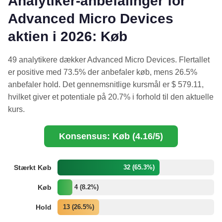
Analytiker-anbefalinger for
Advanced Micro Devices
aktien i 2026: Køb
49 analytikere dækker Advanced Micro Devices. Flertallet
er positive med 73.5% der anbefaler køb, mens 26.5%
anbefaler hold. Det gennemsnitlige kursmål er $ 579.11,
hvilket giver et potentiale på 20.7% i forhold til den aktuelle
kurs.
Konsensus: Køb (4.16/5)
Stærkt Køb
32 (65.3%)
Køb
4 (8.2%)
Hold
13 (26.5%)