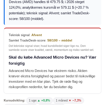
Devices (AMD) handles til 479.75 $; i 2026 steget
124,0%; analytikernes kursmål er 579.11 $ (+20.7 %
potentiale); teknisk signal: Afvent; samlet TradeDesk-
score: 58/100 (middel).
Teknisk signal:
Afvent
Samlet TradeDesk-score:
58/100 – middel
Det tekniske signal viser, hvad kursbilledet siger lige nu. Den
samlede score viser kvalitet, værdi, momentum og risiko samlet set.
Skal du købe Advanced Micro Devices nu? Vær
forsigtig
Advanced Micro Devices har ekstrem risiko. Aktien
kræver ekstra forsigtighed og passer bedst til risikovillige
investorer med en klar plan. Tjek de røde flag og
risikoprofilen nedenfor, før du beslutter dig.
Kursudvikling:
1 uge:
▲ +0,8%
1 måned:
▼ −7,3%