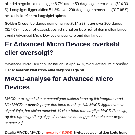
billedet negativt: kursen ligger 6.7% under 50-dages gennemsnittet (514.33
$). Langsigtet ligger aktien 51.3% over 200-dages gennemsnittet (317.08 $),
hvilket bekræfter en langsigtet optrend.
Golden Cross:
50-dages gennemsnittet (514.33) ligger over 200-dages
(317.08) – det er et klassisk positivt signal og tyder på, at den mellemlange
trend i Advanced Micro Devices er stærkere end den lange.
Er Advanced Micro Devices overkøbt
eller oversolgt?
Advanced Micro Devices, Inc har en RSI på
47.8
, midt i det neutrale område.
Der er hverken klart købs- eller salgspres lige nu.
MACD-analyse for Advanced Micro
Devices
MACD er et signal, der sammenligner aktiens korte og lidt længere trend.
Når MACD er
over 0
, peger den korte trend op. Når MACD ligger over sin
signal-linje, har aktien medvind. Vi viser både den daglige MACD (kort sigt)
og den ugentlige (lang sigt), så du kan se om begge tidshorisonter peger
samme vej.
Daglig MACD:
MACD er
negativ (-8.084)
, hvilket betyder at den korte trend