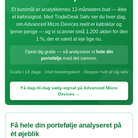
Et kursmål er analytikernes 12-måneders bud — ikke
et købssignal. Med TradeDesk Sølv ser du hver dag,
om Advanced Micro Devices reelt er købsklar og
tjener penge — og vi scanner små 1.200 aktier for den
1 %, der er værd at eje lige nu.
Opret dig gratis — så analyserer vi
hele din
portefølje
med det samme.
Gratis i 14 dage · Intet betalingskort · Stopper helt af sig selv
Få dag-til-dag sælg-signal på Advanced Micro
Devices →
Få hele din portefølje analyseret på
ét øjeblik