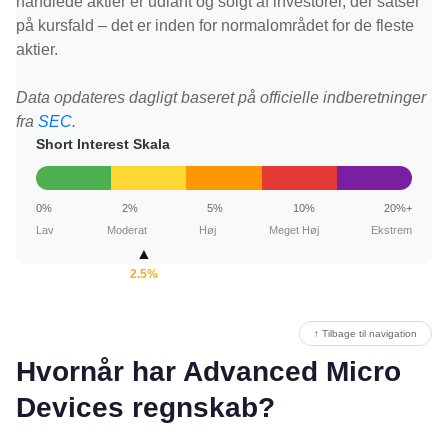
handlede aktier er udlånt og solgt af investorer, der satser
på kursfald – det er inden for normalområdet for de fleste
aktier.
Data opdateres dagligt baseret på officielle indberetninger
fra
SEC
.
Short Interest Skala
0%
2%
5%
10%
20%+
Lav
Moderat
Høj
Meget Høj
Ekstrem
▲
2.5%
↑ Tilbage til navigation
Hvornår har Advanced Micro
Devices regnskab?