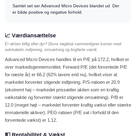
Samlet set ser Advanced Micro Devices blandet ud. Der
er både positive og negative forhold.
📈 Værdiansættelse
Er aktien billig eller dyr? Disse nøgletal sammenligner kursen med
selskabets indtjening, omsætning og bogførte værdi.
Advanced Micro Devices handles til en P/E på 172.2, hvilket er
over markedsgennemsnittet. Forward P/E (det forventede P/E
for næste år) er 66.2 (62% lavere end nu), hvilket viser at
markedet forventer stigende indtjening. P/S-ratioen er 20.9
(ekstremt høj – markedet prissætter aktien som en kraftig
vækstaktie og forventer stærkt stigende omsætning). P/B er
12.0 (meget højt – markedet forventer kraftig vækst eller stærke
immaterielle aktiver). PEG-ratioen (P/E sat i forhold til den
forventede vækst) er 1.12.
💵 Rentabilitet & Vækst