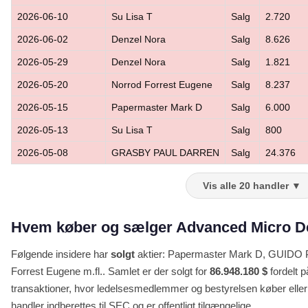
2026-06-10
Su Lisa T
Salg
2.720
2026-06-02
Denzel Nora
Salg
8.626
2026-05-29
Denzel Nora
Salg
1.821
2026-05-20
Norrod Forrest Eugene
Salg
8.237
2026-05-15
Papermaster Mark D
Salg
6.000
2026-05-13
Su Lisa T
Salg
800
2026-05-08
GRASBY PAUL DARREN
Salg
24.376
Vis alle 20 handler ▼
Hvem køber og sælger Advanced Micro Dev
Følgende insidere har
solgt
aktier: Papermaster Mark D, GUIDO PH
Forrest Eugene m.fl.. Samlet er der solgt for
86.948.180 $
fordelt p
transaktioner, hvor ledelsesmedlemmer og bestyrelsen køber eller 
handler indberettes til SEC og er offentligt tilgængelige.