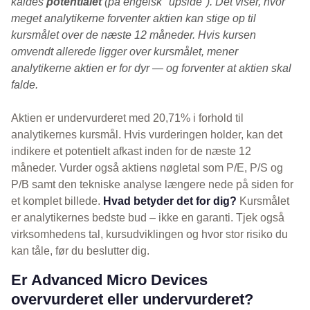
kaldes
potentialet
(på engelsk "upside"). Det viser, hvor
meget analytikerne forventer aktien kan stige op til
kursmålet over de næste 12 måneder. Hvis kursen
omvendt allerede ligger over kursmålet, mener
analytikerne aktien er for dyr — og forventer at aktien skal
falde.
Aktien er undervurderet med 20,71% i forhold til
analytikernes kursmål. Hvis vurderingen holder, kan det
indikere et potentielt afkast inden for de næste 12
måneder. Vurder også aktiens nøgletal som P/E, P/S og
P/B samt den tekniske analyse længere nede på siden for
et komplet billede.
Hvad betyder det for dig?
Kursmålet
er analytikernes bedste bud – ikke en garanti. Tjek også
virksomhedens tal, kursudviklingen og hvor stor risiko du
kan tåle, før du beslutter dig.
Er Advanced Micro Devices
overvurderet eller undervurderet?