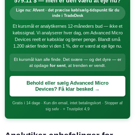
579.11 $ — men er den værd at eje nu?
Lige nu: Afvent · det præcise køb/sælg-tidspunkt får du
inde i TradeDesk
Et kursmål er analytikernes 12-måneders bud — ikke et
købssignal. Vi analyserer hver dag, om Advanced Micro
Devices reelt er købsklar og tjener penge. Blandt små
1.200 aktier finder vi den 1 %, der er værd at eje lige nu.
Et kursmål kan alle finde. Det svære — og det dyre — er
at opdage
for sent
, at trenden er vendt.
Behold eller sælg Advanced Micro
Devices? Få klar besked →
Gratis i 14 dage · Kun din email, intet betalingskort · Stopper af
sig selv · ⭐ Trustpilot 4,9