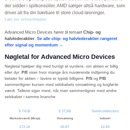
der sidder i spilkonsoller. AMD sælger altså hardware, som
driver alt fra din bærbare til store cloud-løsninger.
Læs om virksomheden
Advanced Micro Devices hører til temaet
Chip- og
halvlederaktier
.
Se alle chip- og halvlederaktier rangeret
efter signal og momentum →
Nøgletal for Advanced Micro Devices
Nøgletal hjælper dig med hurtigt at vurdere, om aktien er billig
eller dyr.
P/E
viser hvor mange års nuværende indtjening du
betaler for aktien – lavere er typisk billigere.
P/S
og
P/B
sammenligner kursen med selskabets omsætning og bogførte
værdi. Tallene siger mest, når man sammenligner med andre
selskaber i samme branche.
$ 741B
$ 37,5B
Semiconductors
Markedsværdi (Mcap)
Omsætning
Industri
172.16
20.87
12.04