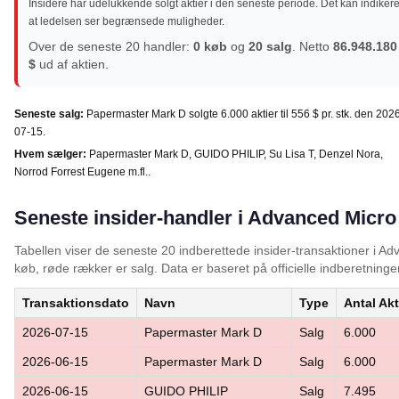
Insidere har udelukkende solgt aktier i den seneste periode. Det kan indikere
at ledelsen ser begrænsede muligheder.
Over de seneste 20 handler:
0 køb
og
20 salg
. Netto
86.948.180
$
ud af aktien.
Seneste salg:
Papermaster Mark D solgte 6.000 aktier til 556 $ pr. stk. den 202
07-15.
Hvem sælger:
Papermaster Mark D, GUIDO PHILIP, Su Lisa T, Denzel Nora,
Norrod Forrest Eugene m.fl..
Seneste insider-handler i Advanced Micro
Tabellen viser de seneste 20 indberettede insider-transaktioner i 
køb, røde rækker er salg. Data er baseret på officielle indberetninger
Transaktionsdato
Navn
Type
Antal Akt
2026-07-15
Papermaster Mark D
Salg
6.000
2026-06-15
Papermaster Mark D
Salg
6.000
2026-06-15
GUIDO PHILIP
Salg
7.495