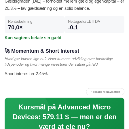
Gældsgraden (D/E) – forholdet mellem gæld og egenkapital – er
20.3% – lav gældsætning og en solid balance.
Rentedækning
Nettogæld/EBITDA
70,0×
-0,1
Kan sagtens betale sin gæld
🚀 Momentum & Short Interest
Hvad gør kursen lige nu? Viser kursens udvikling over forskellige
tidsperioder og hvor mange investorer der satser på fald.
Short interest er 2.45%.
↑ Tilbage til navigation
Kursmål på Advanced Micro
Devices: 579.11 $ — men er den
værd at eje nu?