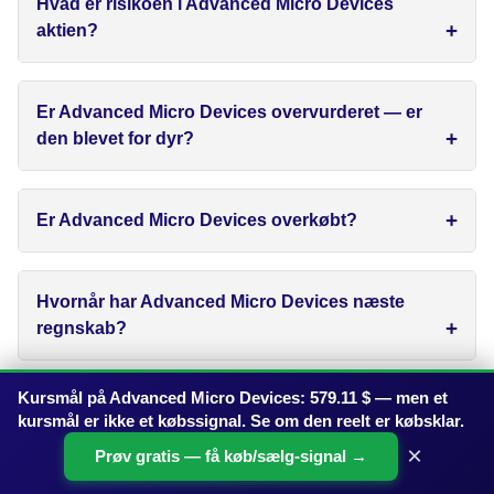
Hvad er risikoen i Advanced Micro Devices
aktien?
Er Advanced Micro Devices overvurderet — er
den blevet for dyr?
Er Advanced Micro Devices overkøbt?
Hvornår har Advanced Micro Devices næste
regnskab?
Kursmål på Advanced Micro Devices: 579.11 $ — men et
Er Advanced Micro Devices shortet?
kursmål er ikke et købssignal. Se om den reelt er købsklar.
×
Prøv gratis — få køb/sælg-signal →
Køber insidere (ledende medarbejdere og