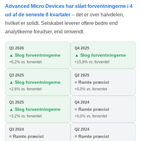
Advanced Micro Devices har slået forventningerne i 4
ud af de seneste 8 kvartaler
– det er over halvdelen,
hvilket er solidt. Selskabet leverer oftere bedre end
analytikerne forudser, end omvendt.
Q1 2026
Q4 2025
▲ Slog forventningerne
▲ Slog forventningerne
+6,2% vs. forventet
+15,9% vs. forventet
Q3 2025
Q2 2025
▲ Slog forventningerne
= Ramte præcist
+2,6% vs. forventet
+0,0% vs. forventet
Q1 2025
Q4 2024
▲ Slog forventningerne
= Ramte præcist
+3,2% vs. forventet
+0,0% vs. forventet
Q3 2024
Q2 2024
= Ramte præcist
= Ramte præcist