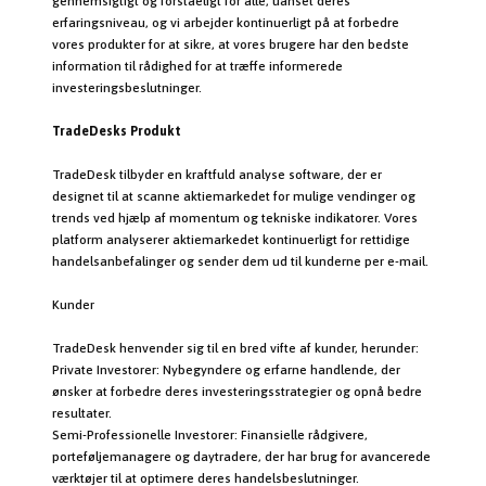
gennemsigtigt og forståeligt for alle, uanset deres
erfaringsniveau, og vi arbejder kontinuerligt på at forbedre
vores produkter for at sikre, at vores brugere har den bedste
information til rådighed for at træffe informerede
investeringsbeslutninger.
TradeDesks Produkt
TradeDesk tilbyder en kraftfuld analyse software, der er
designet til at scanne aktiemarkedet for mulige vendinger og
trends ved hjælp af momentum og tekniske indikatorer. Vores
platform analyserer aktiemarkedet kontinuerligt for rettidige
handelsanbefalinger og sender dem ud til kunderne per e-mail.
Kunder
TradeDesk henvender sig til en bred vifte af kunder, herunder:
Private Investorer: Nybegyndere og erfarne handlende, der
ønsker at forbedre deres investeringsstrategier og opnå bedre
resultater.
Semi-Professionelle Investorer: Finansielle rådgivere,
porteføljemanagere og daytradere, der har brug for avancerede
værktøjer til at optimere deres handelsbeslutninger.